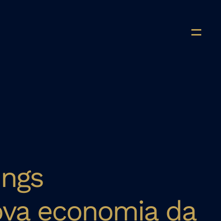
ings
ova economia da