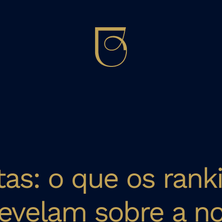
stas: o que os rank
revelam sobre a n